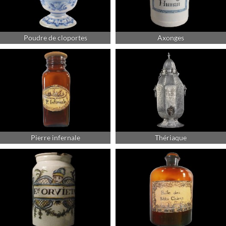
Poudre de cloportes
Axonges
Pierre infernale
Thériaque