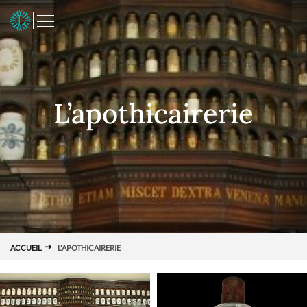
Panneau de gestion des cookies
L
L’apothicairerie
ACCUEIL
L'APOTHICAIRERIE