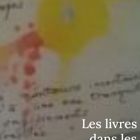
Les livres
dans les