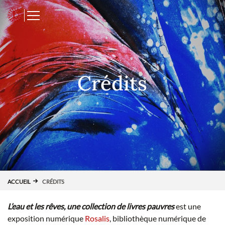
Panneau de gestion des cookies
L
Crédits
ACCUEIL
CRÉDITS
L’eau et les rêves, une collection de livres pauvres
est une
exposition numérique
Rosalis
, bibliothèque numérique de