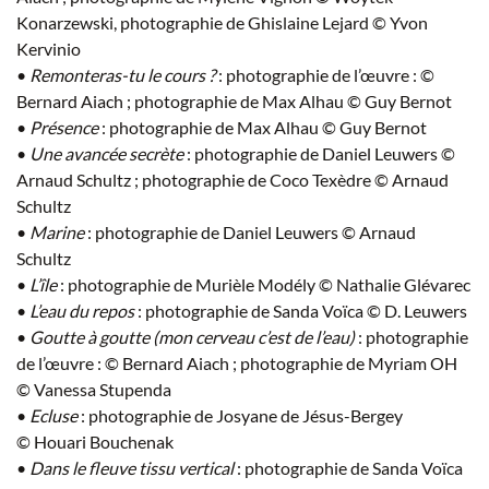
Konarzewski, photographie de Ghislaine Lejard © Yvon
Kervinio
•
Remonteras-tu le cours ?
: photographie de l’œuvre : ©
Bernard Aiach ; photographie de Max Alhau © Guy Bernot
•
Présence
: photographie de Max Alhau © Guy Bernot
•
Une avancée secrète
: photographie de Daniel Leuwers ©
Arnaud Schultz ; photographie de Coco Texèdre © Arnaud
Schultz
•
Marine
: photographie de Daniel Leuwers © Arnaud
Schultz
•
L’île
: photographie de Murièle Modély © Nathalie Glévarec
•
L’eau du repos
: photographie de Sanda Voïca © D. Leuwers
•
Goutte à goutte (mon cerveau c’est de l’eau)
: photographie
de l’œuvre : © Bernard Aiach ; photographie de Myriam OH
© Vanessa Stupenda
•
Ecluse
: photographie de Josyane de Jésus-Bergey
© Houari Bouchenak
•
Dans le fleuve tissu vertical
: photographie de Sanda Voïca