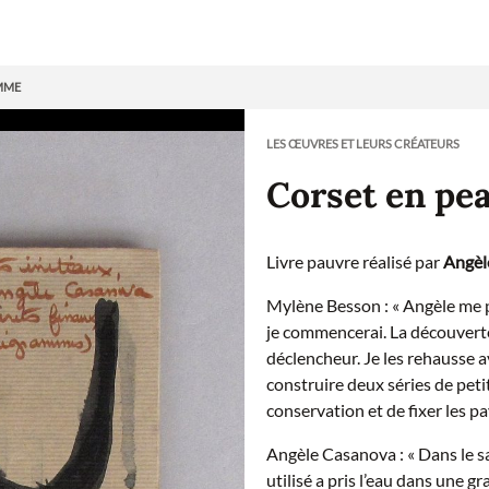
MME
LES ŒUVRES ET LEURS CRÉATEURS
Corset en pe
Livre pauvre réalisé par
Angèl
Mylène Besson : « Angèle me p
je commencerai. La découverte
déclencheur. Je les rehausse av
construire deux séries de petit
conservation et de fixer les pa
Angèle Casanova : « Dans le sa
utilisé a pris l’eau dans une gr