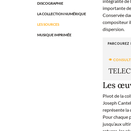
intégralité d
DISCOGRAPHIE
importante de
LA COLLECTION NUMÉRIQUE
Conservée dans
compositeur il 
LES SOURCES
dispersion.
MUSIQUE IMPRIMÉE
PARCOUREZ L
TELEC
Les œu
Pivot de la co
Joseph Cantelo
représente la 
Pour chaque pi
jusqu’aux ulti
ratures, les ré