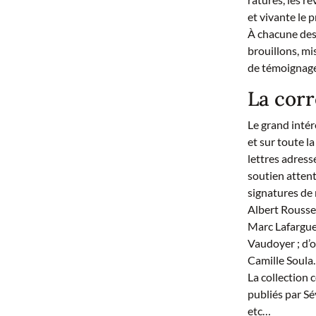
et vivante le 
À chacune des 
brouillons, mi
de témoignage
La corr
Le grand intér
et sur toute l
lettres adress
soutien attent
signatures de
Albert Roussel
Marc Lafargue
Vaudoyer ; d’o
Camille Soula
La collection 
publiés par S
etc…