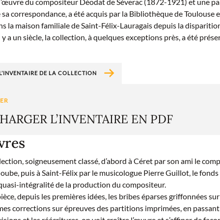
e l’œuvre du compositeur Déodat de Séverac (1872-1921) et une pa
 sa correspondance, a été acquis par la Bibliothèque de Toulouse 
 la maison familiale de Saint-Félix-Lauragais depuis la disparitio
y a un siècle, la collection, à quelques exceptions près, a été prése
’INVENTAIRE DE LA COLLECTION
HARGER L’INVENTAIRE EN PDF
vres
llection, soigneusement classé, d’abord à Céret par son ami le com
ube, puis à Saint-Félix par le musicologue Pierre Guillot, le fonds
quasi-intégralité de la production du compositeur.
èce, depuis les premières idées, les bribes éparses griffonnées sur
mes corrections sur épreuves des partitions imprimées, en passant 
visions et les réécritures, on voit croître l’œuvre et s’affiner de faç