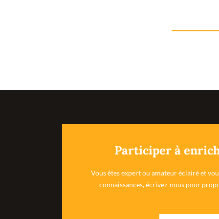
Participer à enrich
Vous êtes expert ou amateur éclairé et vo
connaissances, écrivez-nous pour propo