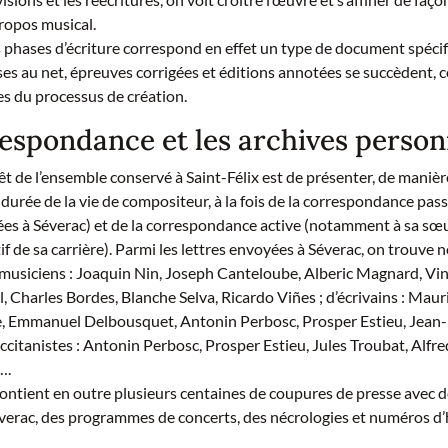
propos musical.
phases d’écriture correspond en effet un type de document spécif
ses au net, épreuves corrigées et éditions annotées se succèdent
s du processus de création.
espondance et les archives person
êt de l’ensemble conservé à Saint-Félix est de présenter, de maniè
a durée de la vie de compositeur, à la fois de la correspondance pas
ées à Séverac) et de la correspondance active (notamment à sa sœu
if de sa carrière). Parmi les lettres envoyées à Séverac, on trouve
 musiciens : Joaquin Nin, Joseph Canteloube, Alberic Magnard, Vin
, Charles Bordes, Blanche Selva, Ricardo Viñes ; d’écrivains : Mau
, Emmanuel Delbousquet, Antonin Perbosc, Prosper Estieu, Jean
ccitanistes : Antonin Perbosc, Prosper Estieu, Jules Troubat, Alfre
….
contient en outre plusieurs centaines de coupures de presse avec de
éverac, des programmes de concerts, des nécrologies et numéros 