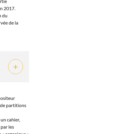
rtie
en 2017.
n du
rvée de la
positeur
 de partitions
 un cahier,
par les
on « organique »