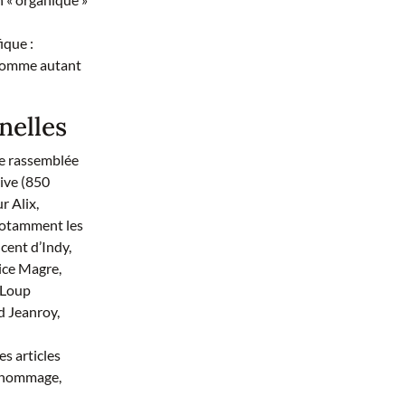
ique :
, comme autant
nelles
re rassemblée
sive (850
r Alix,
 notamment les
cent d’Indy,
rice Magre,
-Loup
d Jeanroy,
s articles
d’hommage,