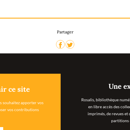
Partager
Une ex
ir ce site
Rosalis, bibliothèque numé
us souhaitez apporter vos
en libre accès des coll
ser vos contributions
imprimés, de revues et 
partitions