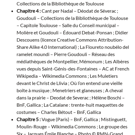
Collections de la Bibliothèque de Toulouse
Chapitre 4 :
Cant per Nadal – Déodat de Séverac ;
Goudouli – Collections de la Bibliothèque de Toulouse
– Capitole Toulouse – Salle du Conseil municipal –
Molière et Goudouli – Édouard Debat-Ponsan ; Didier
Descouens (licence Creative Commons Attribution-
Share Alike 4.0 International) ; La Floureto noubélo del
ramelet moundi – Pierre Goudouli – Réseau des
médiathèques de Montpellier, Mémonum ; Les Albères
vues depuis Saint-Génis-des-Fontaines – AC at French
Wikipedia – Wikimedia Commons ; Les Muletiers
devant le Christ de Llivia ; Où l’on entend une vieille
boîte à musique ; Menetriers et glaneuses ; A cheval
dans la prairie – Deodat de Severac ; Hélène Boschi –
BnF, Gallica ; La Catalane : trente-huit maquettes de
costumes – Charles Bétout – BnF, Gallica
Chapitre 5 :
Vogue (Paris) – BnF, Gallica ; Mistinguett,
Moulin-Rouge – Wikimedia Commons ; Le groupe des
Six – Jacques Émile Blanche – Photo © RMN-Grand