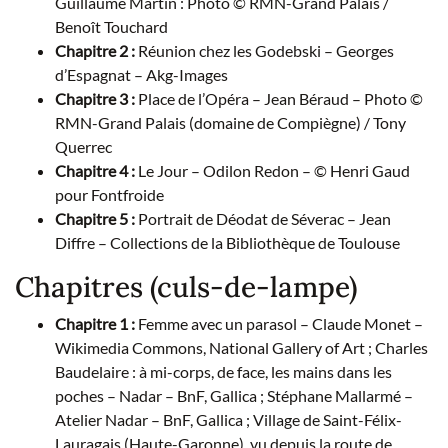
Guillaume Martin : Photo © RMN-Grand Palais /
Benoît Touchard
Chapitre 2 :
Réunion chez les Godebski – Georges
d’Espagnat – Akg-Images
Chapitre 3 :
Place de l’Opéra – Jean Béraud – Photo ©
RMN-Grand Palais (domaine de Compiègne) / Tony
Querrec
Chapitre 4 :
Le Jour – Odilon Redon – © Henri Gaud
pour Fontfroide
Chapitre 5 :
Portrait de Déodat de Séverac – Jean
Diffre – Collections de la Bibliothèque de Toulouse
Chapitres (culs-de-lampe)
Chapitre 1 :
Femme avec un parasol – Claude Monet –
Wikimedia Commons, National Gallery of Art ; Charles
Baudelaire : à mi-corps, de face, les mains dans les
poches – Nadar – BnF, Gallica ; Stéphane Mallarmé –
Atelier Nadar – BnF, Gallica ; Village de Saint-Félix-
Lauragais (Haute-Garonne), vu depuis la route de