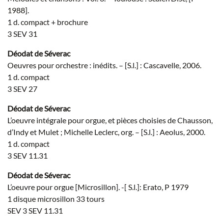
1988].
1 d. compact + brochure
3 SEV 31
Déodat de Séverac
Oeuvres pour orchestre : inédits. – [S.l.] : Cascavelle, 2006.
1 d. compact
3 SEV 27
Déodat de Séverac
L’oeuvre intégrale pour orgue, et pièces choisies de Chausson,
d’Indy et Mulet ; Michelle Leclerc, org. – [S.l.] : Aeolus, 2000.
1 d. compact
3 SEV 11.31
Déodat de Séverac
L’oeuvre pour orgue [Microsillon]. -[ S.l.]: Erato, P 1979
1 disque microsillon 33 tours
SEV 3 SEV 11.31