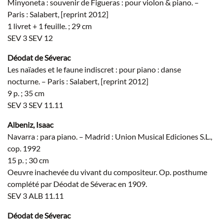
Minyoneta : souvenir de Figueras : pour violon & piano. –
Paris : Salabert, [reprint 2012]
1 livret + 1 feuille. ; 29 cm
SEV 3 SEV 12
Déodat de Séverac
Les naïades et le faune indiscret : pour piano : danse
nocturne. – Paris : Salabert, [reprint 2012]
9 p. ; 35 cm
SEV 3 SEV 11.11
Albeniz, Isaac
Navarra : para piano. – Madrid : Union Musical Ediciones S.L.,
cop. 1992
15 p. ; 30 cm
Oeuvre inachevée du vivant du compositeur. Op. posthume
complété par Déodat de Séverac en 1909.
SEV 3 ALB 11.11
Déodat de Séverac