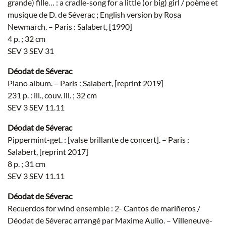
grande) fille… : a cradle-song for a little (or big) girl / poème et
musique de D. de Séverac ; English version by Rosa
Newmarch. – Paris : Salabert, [1990]
4 p. ; 32 cm
SEV 3 SEV 31
Déodat de Séverac
Piano album. – Paris : Salabert, [reprint 2019]
231 p. : ill., couv. ill. ; 32 cm
SEV 3 SEV 11.11
Déodat de Séverac
Pippermint-get. : [valse brillante de concert]. – Paris :
Salabert, [reprint 2017]
8 p. ; 31 cm
SEV 3 SEV 11.11
Déodat de Séverac
Recuerdos for wind ensemble : 2- Cantos de mariñeros /
Déodat de Séverac arrangé par Maxime Aulio. – Villeneuve-