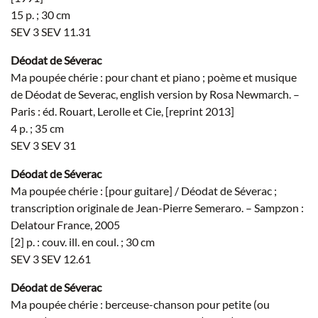
15 p. ; 30 cm
SEV 3 SEV 11.31
Déodat de Séverac
Ma poupée chérie : pour chant et piano ; poème et musique
de Déodat de Severac, english version by Rosa Newmarch. –
Paris : éd. Rouart, Lerolle et Cie, [reprint 2013]
4 p. ; 35 cm
SEV 3 SEV 31
Déodat de Séverac
Ma poupée chérie : [pour guitare] / Déodat de Séverac ;
transcription originale de Jean-Pierre Semeraro. – Sampzon :
Delatour France, 2005
[2] p. : couv. ill. en coul. ; 30 cm
SEV 3 SEV 12.61
Déodat de Séverac
Ma poupée chérie : berceuse-chanson pour petite (ou