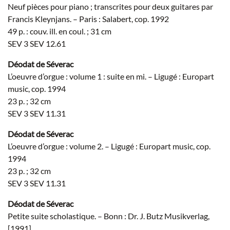
Neuf pièces pour piano ; transcrites pour deux guitares par
Francis Kleynjans. – Paris : Salabert, cop. 1992
49 p. : couv. ill. en coul. ; 31 cm
SEV 3 SEV 12.61
Déodat de Séverac
L’oeuvre d’orgue : volume 1 : suite en mi. – Ligugé : Europart
music, cop. 1994
23 p. ; 32 cm
SEV 3 SEV 11.31
Déodat de Séverac
L’oeuvre d’orgue : volume 2. – Ligugé : Europart music, cop.
1994
23 p. ; 32 cm
SEV 3 SEV 11.31
Déodat de Séverac
Petite suite scholastique. – Bonn : Dr. J. Butz Musikverlag,
[1991]