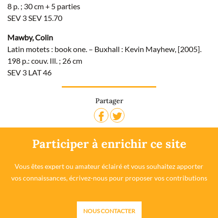
8 p. ; 30 cm + 5 parties
SEV 3 SEV 15.70
Mawby, Colin
Latin motets : book one. – Buxhall : Kevin Mayhew, [2005].
198 p.: couv. Ill. ; 26 cm
SEV 3 LAT 46
Partager
Participer à enrichir ce site
Vous êtes expert ou amateur éclairé et vous souhaitez apporter
vos connaissances, écrivez-nous pour proposer vos contributions
NOUS CONTACTER