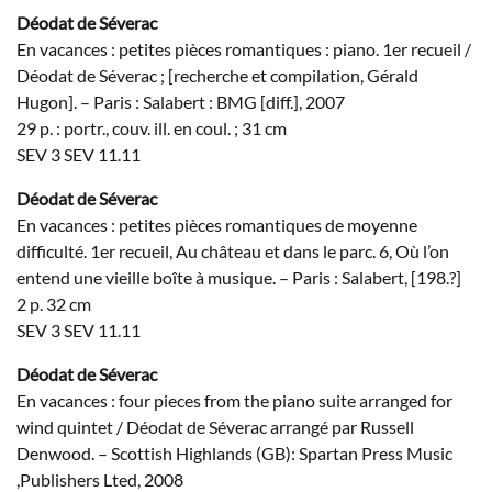
Déodat de Séverac
En vacances : petites pièces romantiques : piano. 1er recueil /
Déodat de Séverac ; [recherche et compilation, Gérald
Hugon]. – Paris : Salabert : BMG [diff.], 2007
29 p. : portr., couv. ill. en coul. ; 31 cm
SEV 3 SEV 11.11
Déodat de Séverac
En vacances : petites pièces romantiques de moyenne
difficulté. 1er recueil, Au château et dans le parc. 6, Où l’on
entend une vieille boîte à musique. – Paris : Salabert, [198.?]
2 p. 32 cm
SEV 3 SEV 11.11
Déodat de Séverac
En vacances : four pieces from the piano suite arranged for
wind quintet / Déodat de Séverac arrangé par Russell
Denwood. – Scottish Highlands (GB): Spartan Press Music
,Publishers Lted, 2008