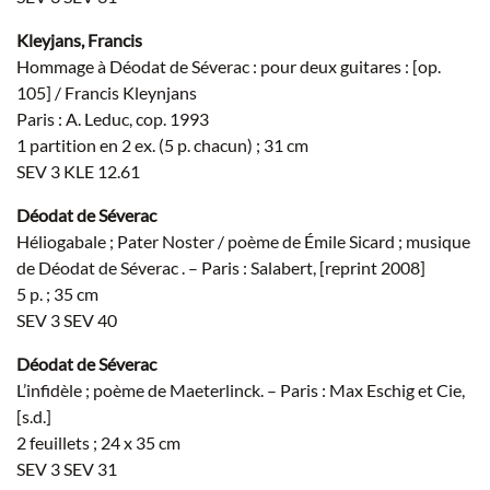
Kleyjans, Francis
Hommage à Déodat de Séverac : pour deux guitares : [op.
105] / Francis Kleynjans
Paris : A. Leduc, cop. 1993
1 partition en 2 ex. (5 p. chacun) ; 31 cm
SEV 3 KLE 12.61
Déodat de Séverac
Héliogabale ; Pater Noster / poème de Émile Sicard ; musique
de Déodat de Séverac . – Paris : Salabert, [reprint 2008]
5 p. ; 35 cm
SEV 3 SEV 40
Déodat de Séverac
L’infidèle ; poème de Maeterlinck. – Paris : Max Eschig et Cie,
[s.d.]
2 feuillets ; 24 x 35 cm
SEV 3 SEV 31