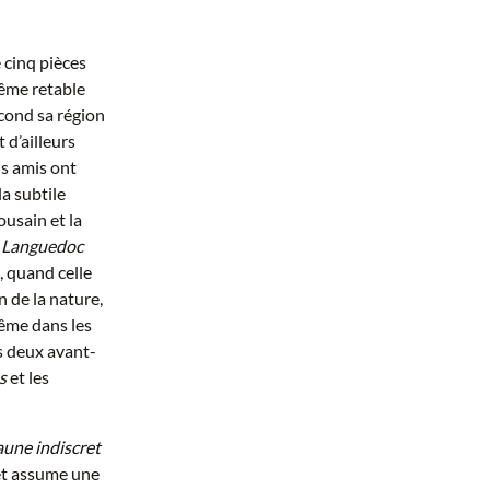
 cinq pièces
ême retable
econd sa région
 d’ailleurs
ns amis ont
la subtile
usain et la
 Languedoc
, quand celle
n de la nature,
même dans les
s deux avant-
s
et les
aune indiscret
et assume une