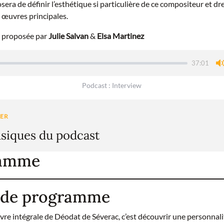
sera de définir l’esthétique si particulière de ce compositeur et dr
 œuvres principales.
 proposée par
Julie Salvan
&
Elsa Martinez
37:01
Podcast : Interview
t
siques du podcast
ramme
 de programme
vre intégrale de Déodat de Séverac, c’est découvrir une personnal