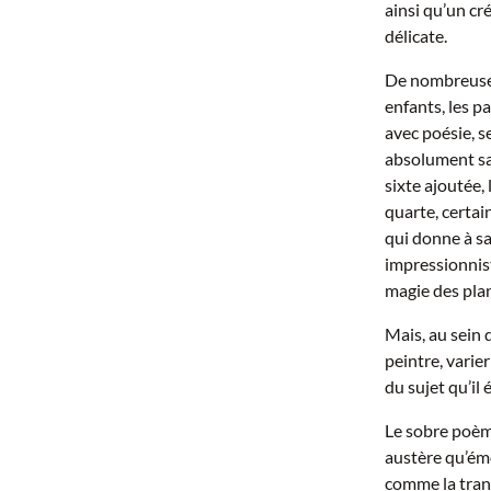
ainsi qu’un cré
délicate.
De nombreuses 
enfants, les pa
avec poésie, s
absolument sac
sixte ajoutée,
quarte, certa
qui donne à sa
impressionniste
magie des plan
Mais, au sein 
peintre, varie
du sujet qu’il
Le sobre poè
austère qu’émo
comme la trans