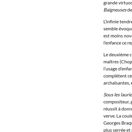
grande virtuos
Baigneuses
de
L’infinie tend
semble évoquer
est moins nova
l’enfance ce r
Le deuxième c
maîtres (Chopi
l’usage d’enfan
complètent ce 
archaïsantes, 
Sous les lauri
compositeur, g
réussit à donn
verve. La cou
Georges Braque
plus serrée et