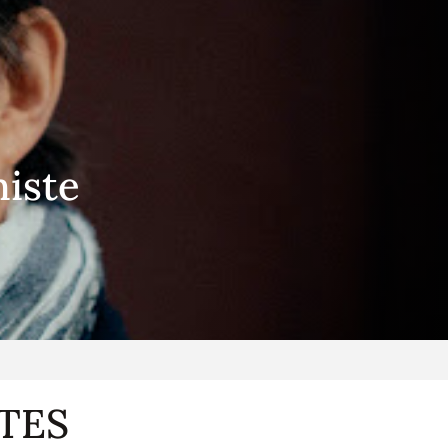
niste
TES