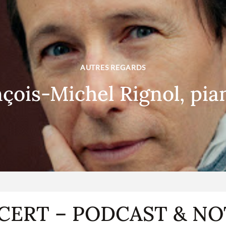
AUTRES REGARDS
çois-Michel Rignol, pia
CERT – PODCAST & NO