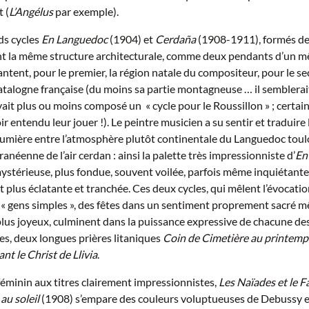
t (
L’Angélus
par exemple).
ds cycles
En Languedoc
(1904) et
Cerdaña
(1908-1911), formés de
nt la même structure architecturale, comme deux pendants d’un m
hantent, pour le premier, la région natale du compositeur, pour le s
atalogne française (du moins sa partie montagneuse … il semblerait
it plus ou moins composé un « cycle pour le Roussillon » ; certai
r entendu leur jouer !). Le peintre musicien a su sentir et traduire 
lumière entre l’atmosphère plutôt continentale du Languedoc toulo
ranéenne de l’air cerdan : ainsi la palette très impressionniste d’
En
mystérieuse, plus fondue, souvent voilée, parfois même inquiétante
t plus éclatante et tranchée. Ces deux cycles, qui mêlent l’évocatio
 « gens simples », des fêtes dans un sentiment proprement sacré 
lus joyeux, culminent dans la puissance expressive de chacune de
es, deux longues prières litaniques
Coin de Cimetière au printemp
nt le Christ de Llivia
.
 féminin aux titres clairement impressionnistes,
Les Naïades et le F
au soleil
(1908) s’empare des couleurs voluptueuses de Debussy 