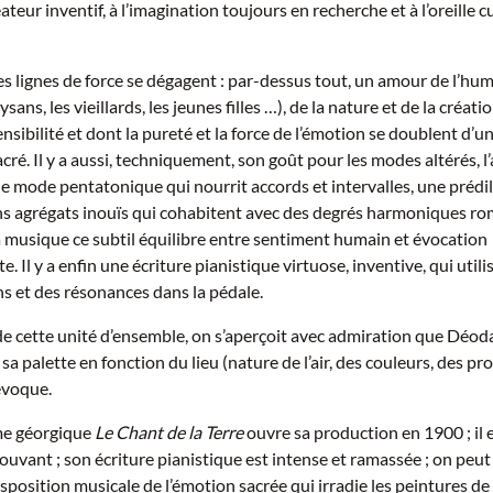
ateur inventif, à l’imagination toujours en recherche et à l’oreille c
lignes de force se dégagent : par-dessus tout, un amour de l’hum
ysans, les vieillards, les jeunes filles …), de la nature et de la créatio
ensibilité et dont la pureté et la force de l’émotion se doublent d’
ré. Il y a aussi, techniquement, son goût pour les modes altérés, l
 le mode pentatonique qui nourrit accords et intervalles, une prédi
ins agrégats inouïs qui cohabitent avec des degrés harmoniques ro
 musique ce subtil équilibre entre sentiment humain et évocation
. Il y a enfin une écriture pianistique virtuose, inventive, qui utili
s et des résonances dans la pédale.
de cette unité d’ensemble, on s’aperçoit avec admiration que Déodat
r sa palette en fonction du lieu (nature de l’air, des couleurs, des p
 évoque.
me géorgique
Le Chant de la Terre
ouvre sa production en 1900 ; il e
uvant ; son écriture pianistique est intense et ramassée ; on peut 
position musicale de l’émotion sacrée qui irradie les peintures de