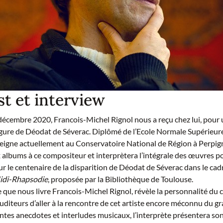
t et interview
décembre 2020, Francois-Michel Rignol nous a reçu chez lui, pour 
figure de Déodat de Séverac. Diplômé de l’Ecole Normale Supérieu
nseigne actuellement au Conservatoire National de Région à Perpign
albums à ce compositeur et interprètera l’intégrale des œuvres p
r le centenaire de la disparition de Déodat de Séverac dans le cad
idi-Rhapsodie
, proposée par la Bibliothèque de Toulouse.
e que nous livre Francois-Michel Rignol, révèle la personnalité du
diteurs d’aller à la rencontre de cet artiste encore méconnu du gr
tes anecdotes et interludes musicaux, l’interprète présentera so