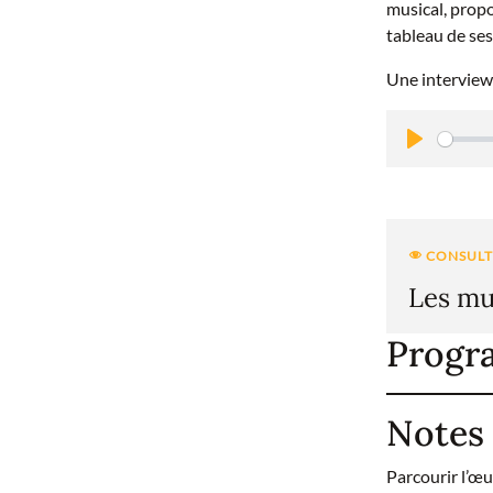
musical, propo
tableau de ses
Une interview
P
l
a
y
Les mu
Prog
Notes
Parcourir l’œu