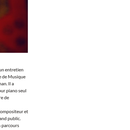
un entretien
re de Musique
an. Il a
our piano seul
re de
 compositeur et
and public.
n parcours