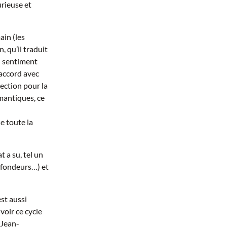
urieuse et
ain (les
n, qu’il traduit
un sentiment
’accord avec
lection pour la
mantiques, ce
se toute la
 a su, tel un
rofondeurs…) et
st aussi
voir ce cycle
 Jean-