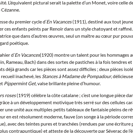
ité. L’équivalent pictural serait la palette d’un Monet, voire celle 
 Cézanne.
resse du premier cycle d’
En Vacances
(1911), destiné aux tout jeune
 ces enfants peints par Renoir dans un style chatoyant et raffiné. S
trice que dans d’autres œuvres, seul un maître au cœur pur pouvai
egard poétique.
ahier d’
En Vacances
(1920) montre un talent pour les hommages a
n, Rameau, Bach) dans des sortes de pastiches à la fois tendres et
ts déjà grands car les pièces sont assez difficiles ; deux pièces isol
recueil inachevé, les
Stances à Madame de Pompadour
, délicieu
et
Pippermint Get
, valse brillante pleine d’humour.
ers roses
(1919) célèbre la côte catalane ; c’est une longue pièce dan
râce à un développement motivique très serré sur des cellules car
er une unité aux multiples petits tableaux de fantaisie pleins de r
leur en est résolument moderne, fauve (on songe à la période corr
), avec des teintes pures et tranchées (rendues par une écriture 
 plus contrapuntique) et atteste de la découverte par Séverac de l’