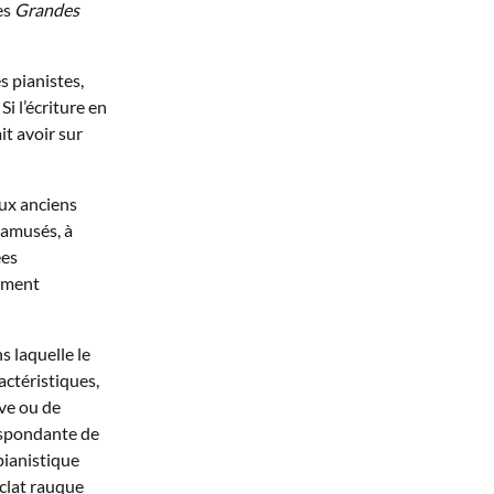
des
Grandes
s pianistes,
i l’écriture en
t avoir sur
ux anciens
 amusés, à
ées
sement
s laquelle le
actéristiques,
êve ou de
espondante de
pianistique
éclat rauque