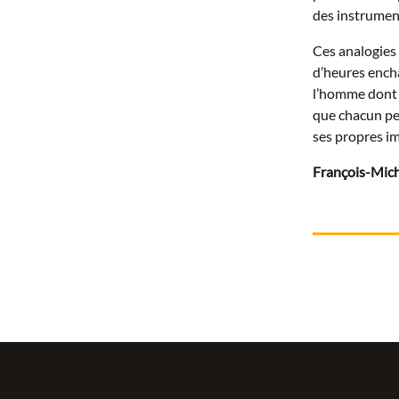
des instrument
Ces analogies 
d’heures ench
l’homme dont 
que chacun peu
ses propres im
François-Mich