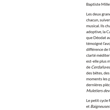
Baptiste Mille
Les deux gran
chacun, suive
musical. Ils c
adoptive, la C
que Déodat ava
témoigné l’avoi
différence de 
clarté méditer
est-elle plus 
de
Cerdaña
es
des bêtes, des
moments les p
dernières pièc
Muletiers deva
Le petit cycle
et
Baigneuses 