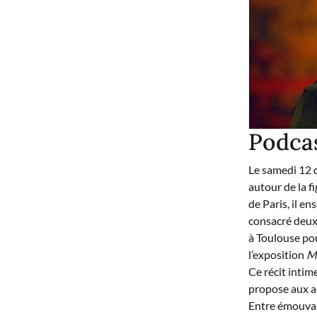
Podcas
Le samedi 12 
autour de la 
de Paris, il e
consacré deux 
à Toulouse pou
l’exposition
M
Ce récit intim
propose aux au
Entre émouvan