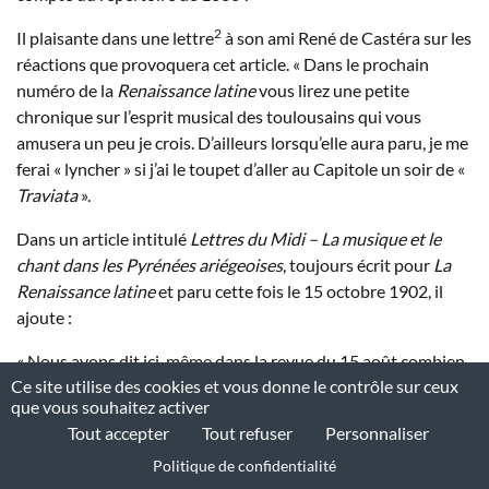
2
Il plaisante dans une lettre
à son ami René de Castéra sur les
réactions que provoquera cet article. « Dans le prochain
numéro de la
Renaissance latine
vous lirez une petite
chronique sur l’esprit musical des toulousains qui vous
amusera un peu je crois. D’ailleurs lorsqu’elle aura paru, je me
ferai « lyncher » si j’ai le toupet d’aller au Capitole un soir de «
Traviata
».
Dans un article intitulé
Lettres du Midi – La musique et le
chant dans les Pyrénées ariégeoises
, toujours écrit pour
La
Renaissance latine
et paru cette fois le 15 octobre 1902, il
ajoute :
« Nous avons dit ici-même dans la revue du 15 août combien
Ce site utilise des cookies et vous donne le contrôle sur ceux
le chant populaire ancien, dans le Midi, avait dû lutter contre
que vous souhaitez activer
l’invasion de la romance parisienne, boulevardière ou
Tout accepter
Tout refuser
Personnaliser
montmartroise ».
Politique de confidentialité