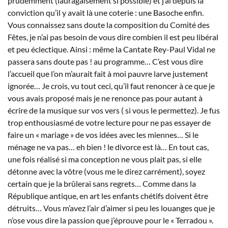
prudemment (lauragaisement si possible) et j’ai depuis la
conviction qu’il y avait là une coterie : une Basoche enfin.
Vous connaissez sans doute la composition du Comité des
Fêtes, je n’ai pas besoin de vous dire combien il est peu libéral
et peu éclectique. Ainsi : même la Cantate Rey-Paul Vidal ne
passera sans doute pas ! au programme… C’est vous dire
l’accueil que l’on m’aurait fait à moi pauvre larve justement
ignorée… Je crois, vu tout ceci, qu’il faut renoncer à ce que je
vous avais proposé mais je ne renonce pas pour autant à
écrire de la musique sur vos vers ( si vous le permettez). Je fus
trop enthousiasmé de votre lecture pour ne pas essayer de
faire un « mariage » de vos idées avec les miennes… Si le
ménage ne va pas… eh bien ! le divorce est là… En tout cas,
une fois réalisé si ma conception ne vous plait pas, si elle
détonne avec la vôtre (vous me le direz carrément), soyez
certain que je la brûlerai sans regrets… Comme dans la
République antique, en art les enfants chétifs doivent être
détruits… Vous m’avez l’air d’aimer si peu les louanges que je
n’ose vous dire la passion que j’éprouve pour le « Terradou ».