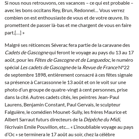
Si nous nous retrouvons, ces vacances – ce qui est probable –
avec les bons occitans Rey, Brun, Redonnel… Vous verrez
combien on est enthousiaste de vous et de votre œuvre. Ils
promettent de passer là-bas et me chargent de vous en faire
part.[…] »
Malgré ses réticences Séverac fera partie de la caravane des
Cadets de Gascogne
qui feront le voyage au pays du 13 au 17
août, pour les
Fêtes de Gascogne et de Languedoc
, le numéro
spécial
Les cadets de Gascogne
de la
Revue de France
N°22
de septembre 1898, entièrement consacré à ces fêtes signale
sa présence à Carcassonne le 13 août et on le voit sur une
photo d’un groupe de quatre-vingt à cent personnes, prise
dans la cité. Autres cadets cités, les peintres Jean-Paul
Laurens, Benjamin Constant, Paul Gervais, le sculpteur
Falguière, le comédien Mounet-Sully, les frères Maurice et
Albert Sarraut futurs directeurs de la
Dépêche du Midi
,
l’écrivain Emile Pouvillon, etc… « L’inoubliable voyage au pays
d’Oc » se terminera le 17 août au soir, chez la célèbre