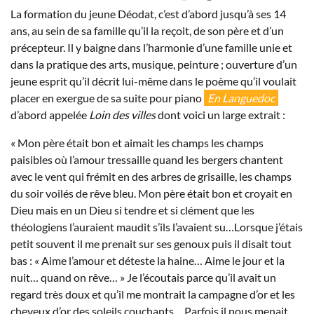
La formation du jeune Déodat, c’est d’abord jusqu’à ses 14
ans, au sein de sa famille qu’il la reçoit, de son père et d’un
précepteur. Il y baigne dans l’harmonie d’une famille unie et
dans la pratique des arts, musique, peinture ; ouverture d’un
jeune esprit qu’il décrit lui-même dans le poème qu’il voulait
placer en exergue de sa suite pour piano
En Languedoc
d’abord appelée
Loin des villes
dont voici un large extrait :
« Mon père était bon et aimait les champs les champs
paisibles où l’amour tressaille quand les bergers chantent
avec le vent qui frémit en des arbres de grisaille, les champs
du soir voilés de rêve bleu. Mon père était bon et croyait en
Dieu mais en un Dieu si tendre et si clément que les
théologiens l’auraient maudit s’ils l’avaient su…Lorsque j’étais
petit souvent il me prenait sur ses genoux puis il disait tout
bas : « Aime l’amour et déteste la haine… Aime le jour et la
nuit… quand on rêve… » Je l’écoutais parce qu’il avait un
regard très doux et qu’il me montrait la campagne d’or et les
cheveux d’or des soleils couchants… Parfois il nous menait