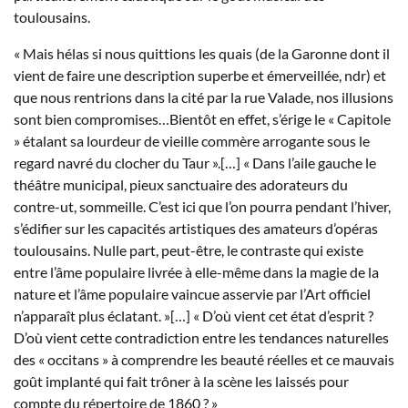
toulousains.
« Mais hélas si nous quittions les quais (de la Garonne dont il
vient de faire une description superbe et émerveillée, ndr) et
que nous rentrions dans la cité par la rue Valade, nos illusions
sont bien compromises…Bientôt en effet, s’érige le « Capitole
» étalant sa lourdeur de vieille commère arrogante sous le
regard navré du clocher du Taur ».[…] « Dans l’aile gauche le
théâtre municipal, pieux sanctuaire des adorateurs du
contre-ut, sommeille. C’est ici que l’on pourra pendant l’hiver,
s’édifier sur les capacités artistiques des amateurs d’opéras
toulousains. Nulle part, peut-être, le contraste qui existe
entre l’âme populaire livrée à elle-même dans la magie de la
nature et l’âme populaire vaincue asservie par l’Art officiel
n’apparaît plus éclatant. »[…] « D’où vient cet état d’esprit ?
D’où vient cette contradiction entre les tendances naturelles
des « occitans » à comprendre les beauté réelles et ce mauvais
goût implanté qui fait trôner à la scène les laissés pour
compte du répertoire de 1860 ? »