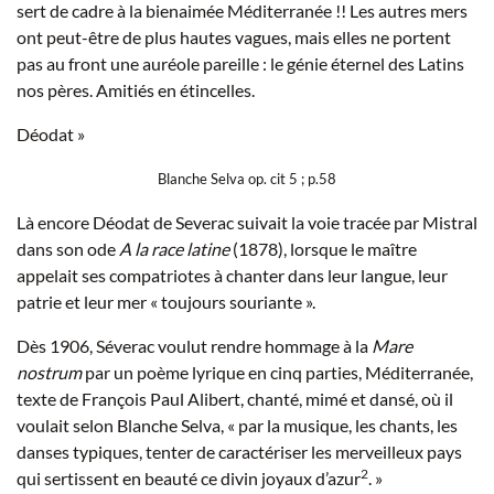
sert de cadre à la bienaimée Méditerranée !! Les autres mers
ont peut-être de plus hautes vagues, mais elles ne portent
pas au front une auréole pareille : le génie éternel des Latins
nos pères. Amitiés en étincelles.
Déodat »
Blanche Selva op. cit 5 ; p.58
Là encore Déodat de Severac suivait la voie tracée par Mistral
dans son ode
A la race latine
(1878), lorsque le maître
appelait ses compatriotes à chanter dans leur langue, leur
patrie et leur mer « toujours souriante ».
Dès 1906, Séverac voulut rendre hommage à la
Mare
nostrum
par un poème lyrique en cinq parties, Méditerranée,
texte de François Paul Alibert, chanté, mimé et dansé, où il
voulait selon Blanche Selva, « par la musique, les chants, les
danses typiques, tenter de caractériser les merveilleux pays
2
qui sertissent en beauté ce divin joyaux d’azur
. »