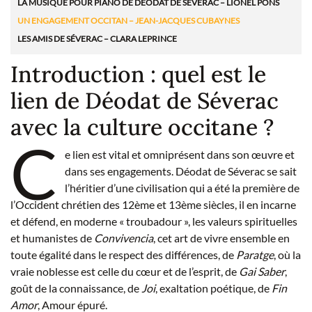
LA MUSIQUE POUR PIANO DE DÉODAT DE SÉVERAC – LIONEL PONS
UN ENGAGEMENT OCCITAN – JEAN-JACQUES CUBAYNES
LES AMIS DE SÉVERAC – CLARA LEPRINCE
Introduction : quel est le
lien de Déodat de Séverac
avec la culture occitane ?
C
e lien est vital et omniprésent dans son œuvre et
dans ses engagements. Déodat de Séverac se sait
l’héritier d’une civilisation qui a été la première de
l’Occident chrétien des 12ème et 13ème siècles, il en incarne
et défend, en moderne « troubadour », les valeurs spirituelles
et humanistes de
Convivencia
, cet art de vivre ensemble en
toute égalité dans le respect des différences, de
Paratge
, où la
vraie noblesse est celle du cœur et de l’esprit, de
Gai Saber
,
goût de la connaissance, de
Joi
, exaltation poétique, de
Fin
Amor
, Amour épuré.