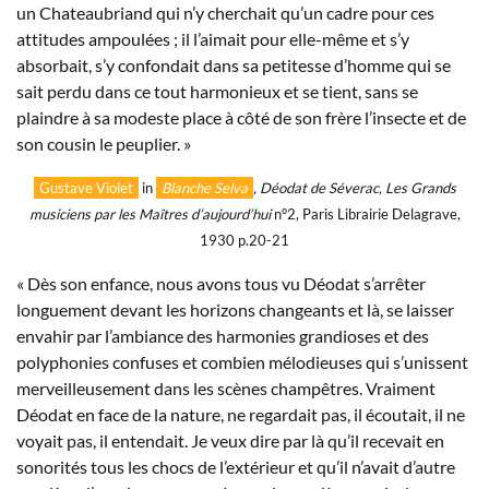
un Chateaubriand qui n’y cherchait qu’un cadre pour ces
attitudes ampoulées ; il l’aimait pour elle-même et s’y
absorbait, s’y confondait dans sa petitesse d’homme qui se
sait perdu dans ce tout harmonieux et se tient, sans se
plaindre à sa modeste place à côté de son frère l’insecte et de
son cousin le peuplier. »
Gustave Violet
in
Blanche Selva
, Déodat de Séverac, Les Grands
musiciens par les Maîtres d’aujourd’hui
n°2, Paris Librairie Delagrave,
1930 p.20-21
« Dès son enfance, nous avons tous vu Déodat s’arrêter
longuement devant les horizons changeants et là, se laisser
envahir par l’ambiance des harmonies grandioses et des
polyphonies confuses et combien mélodieuses qui s’unissent
merveilleusement dans les scènes champêtres. Vraiment
Déodat en face de la nature, ne regardait pas, il écoutait, il ne
voyait pas, il entendait. Je veux dire par là qu’il recevait en
sonorités tous les chocs de l’extérieur et qu’il n’avait d’autre