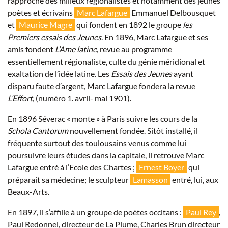
rapproche des milieux régionalistes et notamment des jeunes
poètes et écrivains
Marc Lafargue
Emmanuel Delbousquet
et
Maurice Magre
qui fondent en 1892 le groupe
les
Premiers essais des Jeunes
. En 1896, Marc Lafargue et ses
amis fondent
L’Ame latine
, revue au programme
essentiellement régionaliste, culte du génie méridional et
exaltation de l’idée latine. Les
Essais des Jeunes
ayant
disparu faute d’argent, Marc Lafargue fondera la revue
L’Effort
, (numéro 1. avril- mai 1901).
En 1896 Séverac « monte » à Paris suivre les cours de la
Schola Cantorum
nouvellement fondée. Sitôt installé, il
fréquente surtout des toulousains venus comme lui
poursuivre leurs études dans la capitale, il retrouve Marc
Lafargue entré à l’Ecole des Chartes ;
Ernest Boyer
qui
préparait sa médecine; le sculpteur
Lamasson
entré, lui, aux
Beaux-Arts.
En 1897, il s’affilie à un groupe de poètes occitans :
Paul Rey
,
Paul Redonnel, directeur de La Plume, Charles Brun directeur