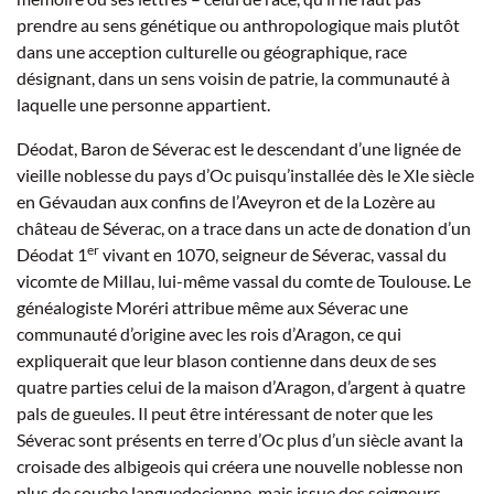
prendre au sens génétique ou anthropologique mais plutôt
dans une acception culturelle ou géographique, race
désignant, dans un sens voisin de patrie, la communauté à
laquelle une personne appartient.
Déodat, Baron de Séverac est le descendant d’une lignée de
vieille noblesse du pays d’Oc puisqu’installée dès le XIe siècle
en Gévaudan aux confins de l’Aveyron et de la Lozère au
château de Séverac, on a trace dans un acte de donation d’un
er
Déodat 1
vivant en 1070, seigneur de Séverac, vassal du
vicomte de Millau, lui-même vassal du comte de Toulouse. Le
généalogiste Moréri attribue même aux Séverac une
communauté d’origine avec les rois d’Aragon, ce qui
expliquerait que leur blason contienne dans deux de ses
quatre parties celui de la maison d’Aragon, d’argent à quatre
pals de gueules. Il peut être intéressant de noter que les
Séverac sont présents en terre d’Oc plus d’un siècle avant la
croisade des albigeois qui créera une nouvelle noblesse non
plus de souche languedocienne, mais issue des seigneurs