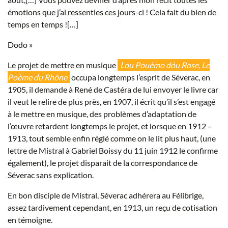
émotions que j’ai ressenties ces jours-ci ! Cela fait du bien de
temps en temps ![…]
Dodo »
Le projet de mettre en musique
Lou Pouèmo dóu Rose
,
Le
Poème du Rhône
occupa longtemps l’esprit de Séverac, en
1905, il demande à René de Castéra de lui envoyer le livre car
il veut le relire de plus près, en 1907, il écrit qu’il s’est engagé
à le mettre en musique, des problèmes d’adaptation de
l’œuvre retardent longtemps le projet, et lorsque en 1912 –
1913, tout semble enfin réglé comme on le lit plus haut, (une
lettre de Mistral à Gabriel Boissy du 11 juin 1912 le confirme
également), le projet disparait de la correspondance de
Séverac sans explication.
En bon disciple de Mistral, Séverac adhérera au Félibrige,
assez tardivement cependant, en 1913, un reçu de cotisation
en témoigne.