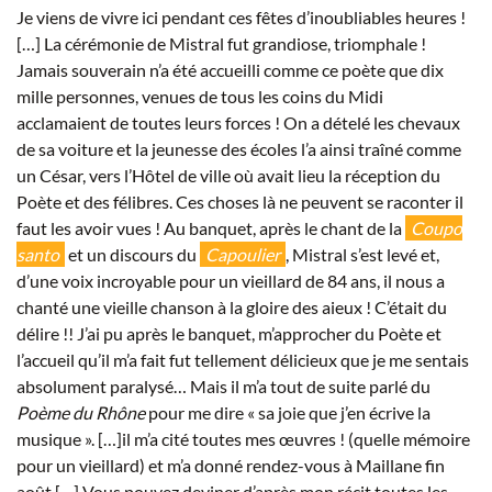
Je viens de vivre ici pendant ces fêtes d’inoubliables heures !
[…] La cérémonie de Mistral fut grandiose, triomphale !
Jamais souverain n’a été accueilli comme ce poète que dix
mille personnes, venues de tous les coins du Midi
acclamaient de toutes leurs forces ! On a dételé les chevaux
de sa voiture et la jeunesse des écoles l’a ainsi traîné comme
un César, vers l’Hôtel de ville où avait lieu la réception du
Poète et des félibres. Ces choses là ne peuvent se raconter il
faut les avoir vues ! Au banquet, après le chant de la
Coupo
santo
et un discours du
Capoulier
, Mistral s’est levé et,
d’une voix incroyable pour un vieillard de 84 ans, il nous a
chanté une vieille chanson à la gloire des aieux ! C’était du
délire !! J’ai pu après le banquet, m’approcher du Poète et
l’accueil qu’il m’a fait fut tellement délicieux que je me sentais
absolument paralysé… Mais il m’a tout de suite parlé du
Poème du Rhône
pour me dire « sa joie que j’en écrive la
musique ». […]il m’a cité toutes mes œuvres ! (quelle mémoire
pour un vieillard) et m’a donné rendez-vous à Maillane fin
août,[…] Vous pouvez deviner d’après mon récit toutes les