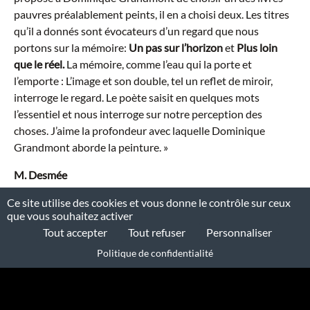
pauvres préalablement peints, il en a choisi deux. Les titres
qu’il a donnés sont évocateurs d’un regard que nous
portons sur la mémoire:
Un pas sur l’horizon
et
Plus loin
que le réel.
La mémoire, comme l’eau qui la porte et
l’emporte : L’image et son double, tel un reflet de miroir,
interroge le regard. Le poète saisit en quelques mots
l’essentiel et nous interroge sur notre perception des
choses. J’aime la profondeur avec laquelle Dominique
Grandmont aborde la peinture. »
M. Desmée
Biographie de Dominique
Ce site utilise des cookies et vous donne le contrôle sur ceux
que vous souhaitez activer
Grandmont
Tout accepter
Tout refuser
Personnaliser
Politique de confidentialité
Biographie de Maria
Desmée