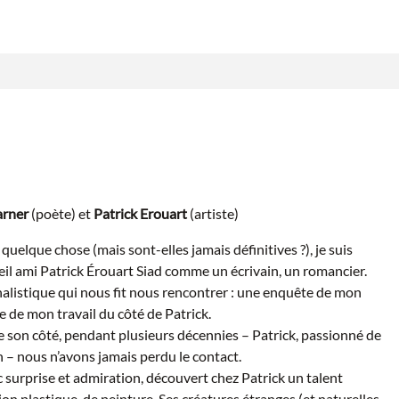
arner
(poète) et
Patrick Erouart
(artiste)
e quelque chose (mais sont-elles jamais définitives ?), je suis
eil ami Patrick Érouart Siad comme un écrivain, un romancier.
rnalistique qui nous fit nous rencontrer : une enquête de mon
e de mon travail du côté de Patrick.
 son côté, pendant plusieurs décennies – Patrick, passionné de
 – nous n’avons jamais perdu le contact.
ec surprise et admiration, découvert chez Patrick un talent
ion plastique, de peinture. Ses créatures étranges (et naturelles