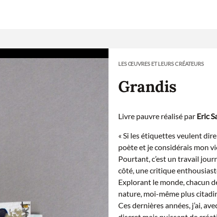
LES ŒUVRES ET LEURS CRÉATEURS
Grandis
Livre pauvre réalisé par
Eric S
« Si les étiquettes veulent dir
poète et je considérais mon vi
Pourtant, c’est un travail jou
côté, une critique enthousiast
Explorant le monde, chacun de
nature, moi-même plus citadin
Ces dernières années, j’ai, av
discret mais puissant de créat