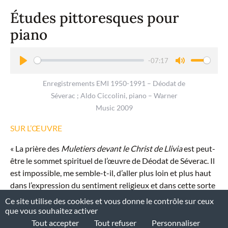
Études pittoresques pour
piano
-07:17
P
M
Enregistrements EMI 1950-1991 – Déodat de
l
u
Séverac ; Aldo Ciccolini, piano – Warner
a
t
Music 2009
y
e
SUR L’ŒUVRE
« La prière des
Muletiers devant le Christ de Llivia
est peut-
être le sommet spirituel de l’œuvre de Déodat de Séverac. Il
est impossible, me semble-t-il, d’aller plus loin et plus haut
dans l’expression du sentiment religieux et dans cette sorte
de résignation héroïque qui prosterne l’homme aux pieds
Ce site utilise des cookies et vous donne le contrôle sur ceux
de son rédempteur. »
que vous souhaitez activer
François-Paul Alibert
Tout accepter
Tout refuser
Personnaliser